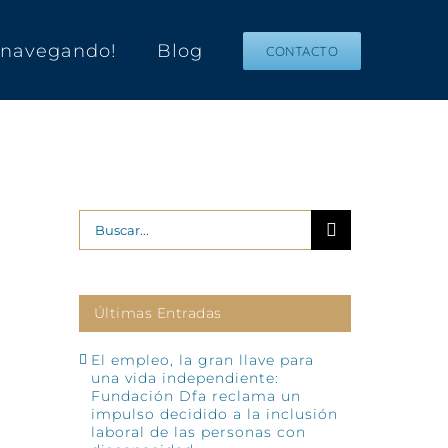
s navegando!
Blog
CONTACTO
Buscar:
Últimas Entradas
El empleo, la gran llave para
una vida independiente:
Fundación Dfa reclama un
impulso decidido a la inclusión
laboral de las personas con