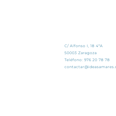
CONTÁCTANOS
C/ Alfonso I, 18 4ºA
50003 Zaragoza
Teléfono: 976 20 78 78
contactar@ideasamares