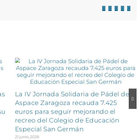
Facebook
X
LinkedIn
WhatsAp
Corre
electr
as
La IV Jornada Solidaria de Pádel de
Aspace Zaragoza recauda 7.425
su
euros para seguir mejorando el
recreo del Colegio de Educación
Especial San Germán
21 junio, 2026