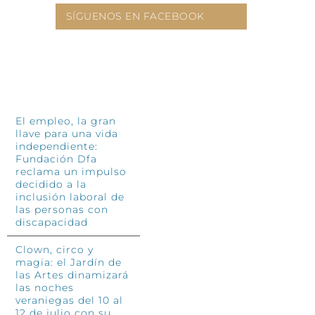
SÍGUENOS EN FACEBOOK
INFÓRMATE
El empleo, la gran
llave para una vida
independiente:
Fundación Dfa
reclama un impulso
decidido a la
inclusión laboral de
las personas con
discapacidad
Clown, circo y
magia: el Jardín de
las Artes dinamizará
las noches
veraniegas del 10 al
12 de julio con su