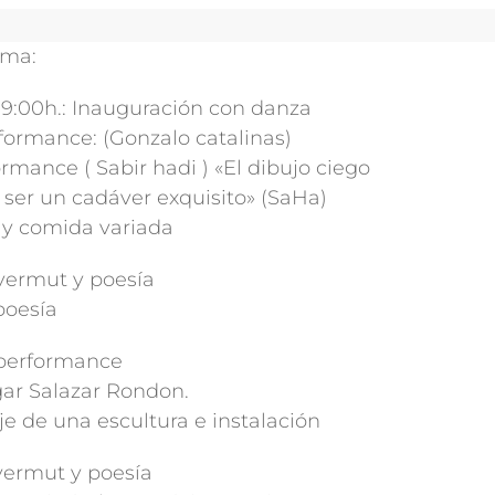
ama:
 19:00h.: Inauguración con danza
formance: (Gonzalo catalinas)
ormance ( Sabir hadi ) «El dibujo ciego
a ser un cadáver exquisito» (SaHa)
y comida variada
 vermut y poesía
poesía
 performance
ar Salazar Rondon.
e de una escultura e instalación
 vermut y poesía