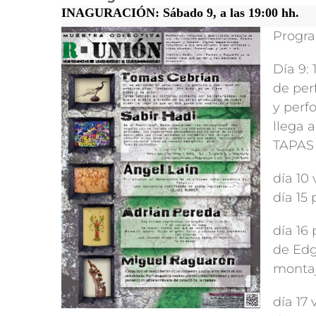
INAGURACIÓN: Sábado 9, a las 19:00 hh.
Progr
Día 9:
de per
y perf
llega 
TAPAS 
día 10
día 15 
día 16
de Edg
montaj
día 17