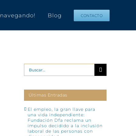
s navegando!
Blog
CONTACTO
Buscar:
Últimas Entradas
El empleo, la gran llave para
una vida independiente:
Fundación Dfa reclama un
impulso decidido a la inclusión
laboral de las personas con