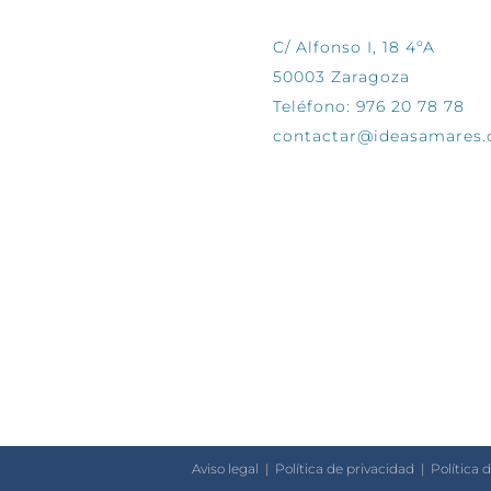
C/ Alfonso I, 18 4ºA
50003 Zaragoza
Teléfono: 976 20 78 78
contactar@ideasamares
Aviso legal
|
Política de privacidad
|
Política 