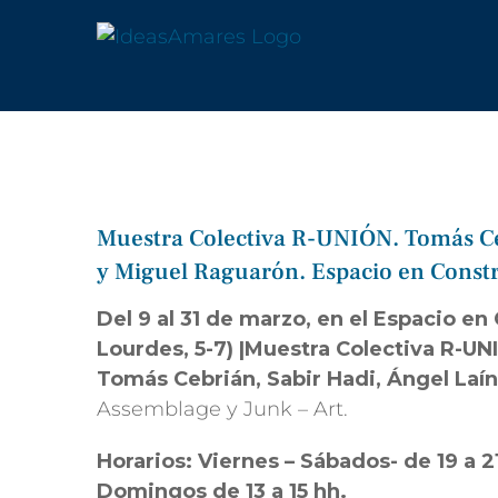
Saltar
al
contenido
Muestra Colectiva R-UNIÓN. Tomás Ceb
y Miguel Raguarón. Espacio en Constr
Del 9 al 31 de marzo, en el Espacio en
Lourdes, 5-7) |Muestra Colectiva R
Tomás Cebrián, Sabir Hadi, Ángel Laí
Assemblage y Junk – Art.
Horarios: Viernes – Sábados- de 19 a 2
Domingos de 13 a 15 hh.