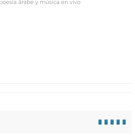
 poesía árabe y música en vivo
Facebook
X
LinkedIn
WhatsAp
Corre
electr