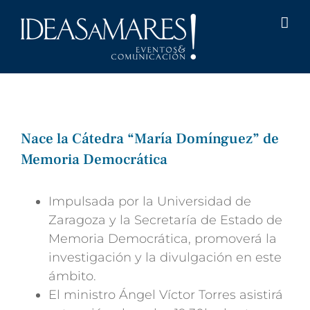
Saltar
al
contenido
Nace la Cátedra “María Domínguez” de
Memoria Democrática
Impulsada por la Universidad de
Zaragoza y la Secretaría de Estado de
Memoria Democrática, promoverá la
investigación y la divulgación en este
ámbito.
El ministro Ángel Víctor Torres asistirá