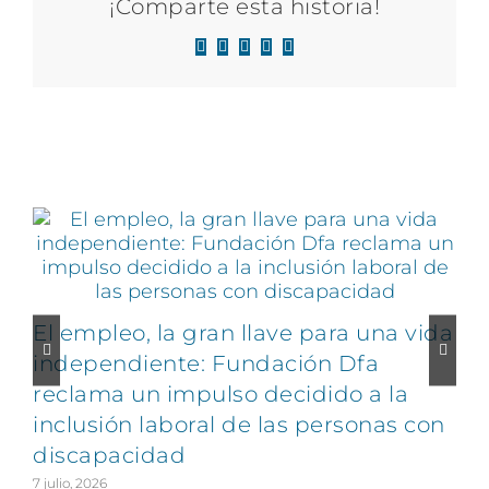
¡Comparte esta historia!
Facebook
X
LinkedIn
WhatsApp
Correo
electrónico
Artículos relacionados
El empleo, la gran llave para una vida
C
independiente: Fundación Dfa
reclama un impulso decidido a la
v
inclusión laboral de las personas con
discapacidad
2
7 julio, 2026