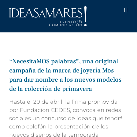
Saltar
al
contenido
“NecesitaMOS palabras”, una original
campaña de la marca de joyería Mos
para dar nombre a los nuevos modelos
de la colección de primavera
Hasta el 20 de abril, la firma promovida
por Fundación CEDES, convoca en redes
sociales un concurso de ideas que tendrá
como colofón la presentación de los
nuevos diseños de la temporada