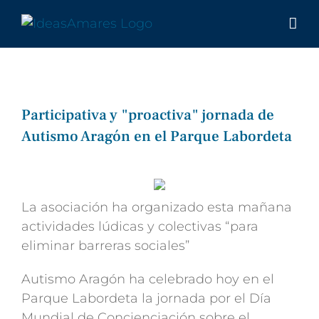
Saltar
al
contenido
Participat​iva y "proactiva​" jornada de
Autismo Aragón en el Parque Labordeta
Ver
imagen
más
La asociación ha organizado esta mañana
grande
actividades lúdicas y colectivas “para
eliminar barreras sociales”
Autismo Aragón ha celebrado hoy en el
Parque Labordeta la jornada por el Día
Mundial de Concienciación sobre el