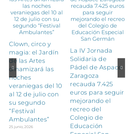
Clown, circo y
La IV Jornada
magia: el Jardín
Solidaria de
de las Artes
Pádel de Aspace
dinamizará las
Zaragoza
noches
1
recauda 7.425
veraniegas del 10
euros para seguir
al 12 de julio con
mejorando el
su segundo
recreo del
“Festival
Colegio de
Ambulantes”
Educación
25 junio, 2026