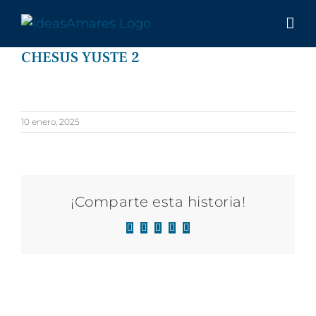
Saltar
al
contenido
CHESUS YUSTE 2
10 enero, 2025
¡Comparte esta historia!
Facebook
X
LinkedIn
WhatsApp
Correo
electrónico