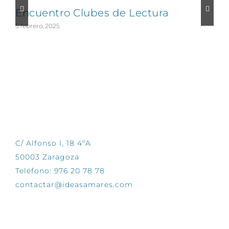
Encuentro Clubes de Lectura
5 febrero, 2025
1
CONTÁCTANOS
C/ Alfonso I, 18 4ºA
50003 Zaragoza
Teléfono: 976 20 78 78
contactar@ideasamares.com