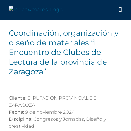
Saltar
al
contenido
Coordinación, organización y
diseño de materiales “I
Encuentro de Clubes de
Lectura de la provincia de
Zaragoza”
Cliente:
DIPUTACIÓN PROVINCIAL DE
ZARAGOZA
Fecha:
9 de noviembre 2024
Disciplina:
Congresos y Jornadas, Diseño y
creatividad