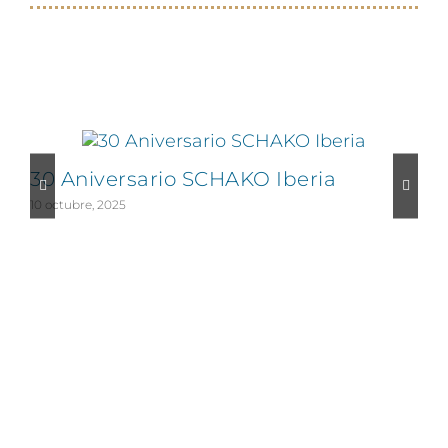
Proyectos relacionados
30 Aniversario SCHAKO Iberia
10 octubre, 2025
1
CONTÁCTANOS