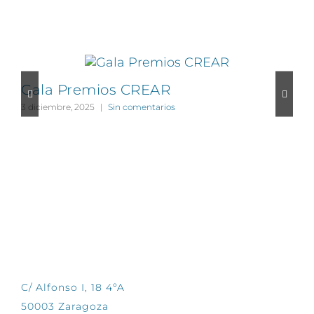
Proyectos relacionados
Gala Premios CREAR
3 diciembre, 2025
|
Sin comentarios
1
CONTÁCTANOS
C/ Alfonso I, 18 4ºA
50003 Zaragoza