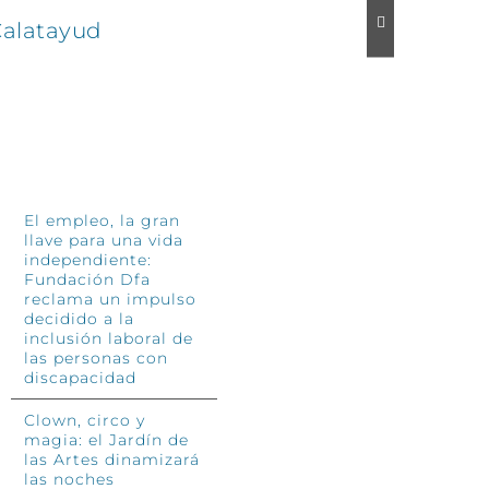
Calatayud
‘Perso
24 junio, 2
INFÓRMATE
El empleo, la gran
llave para una vida
independiente:
Fundación Dfa
reclama un impulso
decidido a la
inclusión laboral de
las personas con
discapacidad
Clown, circo y
magia: el Jardín de
las Artes dinamizará
las noches