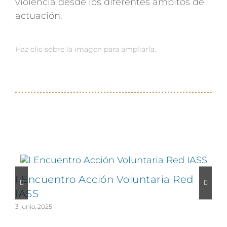
violencia desde los diferentes ámbitos de
actuación.
Haz clic sobre la imagen para ampliarla.
Proyectos relacionados
I Encuentro Acción Voluntaria Red
IASS
5
3 junio, 2025