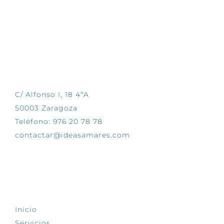
CONTÁCTANOS
C/ Alfonso I, 18 4ºA
50003 Zaragoza
Teléfono: 976 20 78 78
contactar@ideasamares.com
EXPLORA
Inicio
Servicios