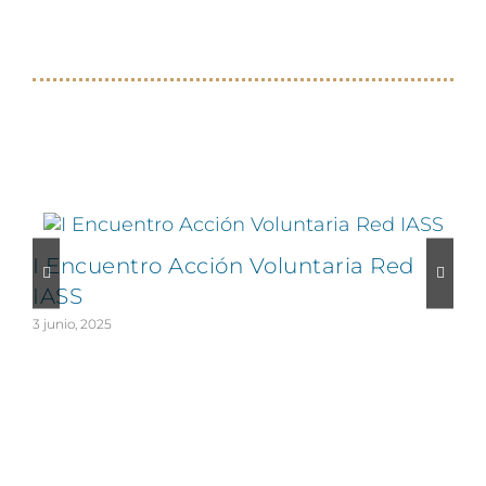
Proyectos relacionados
I Encuentro Acción Voluntaria Red
IASS
5
3 junio, 2025