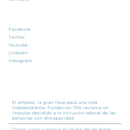
SÍGUENOS
Facebook
Twitter
Youtube
Linkedin
Instagram
INFÓRMATE
El empleo, la gran llave para una vida
independiente: Fundación Dfa reclama un
impulso decidido a la inclusión laboral de las
personas con discapacidad
Clown, circo y magia: el Jardín de las Artes