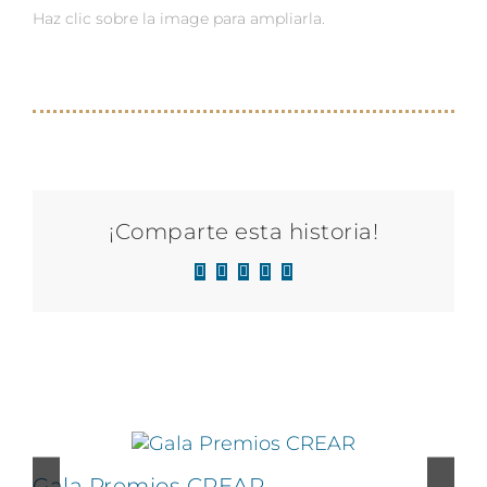
Haz clic sobre la image para ampliarla.
¡Comparte esta historia!
Facebook
X
LinkedIn
WhatsApp
Correo
electrónico
Proyectos relacionados
Gala Premios CREAR