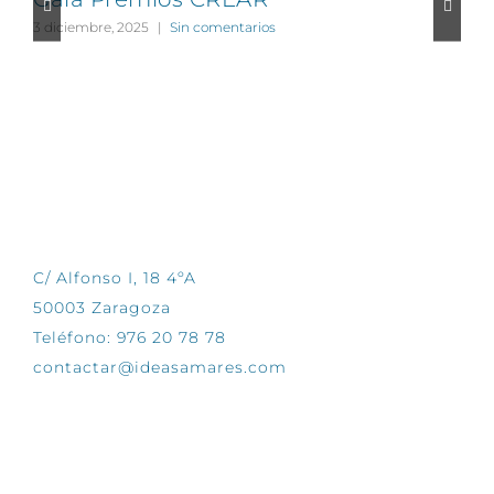
3 diciembre, 2025
|
Sin comentarios
1
CONTÁCTANOS
C/ Alfonso I, 18 4ºA
50003 Zaragoza
Teléfono: 976 20 78 78
contactar@ideasamares.com
EXPLORA