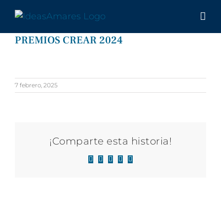
Saltar
al
contenido
PREMIOS CREAR 2024
7 febrero, 2025
¡Comparte esta historia!
Facebook
X
LinkedIn
WhatsApp
Correo
electrónico