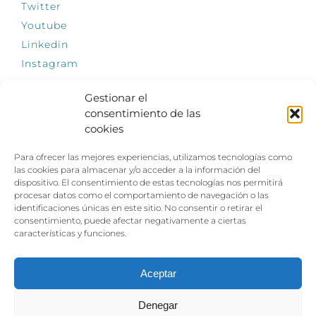
Twitter
Youtube
Linkedin
Instagram
Gestionar el
consentimiento de las
cookies
INFÓRMATE
Para ofrecer las mejores experiencias, utilizamos tecnologías como
El empleo, la gran llave para una vida
las cookies para almacenar y/o acceder a la información del
independiente: Fundación Dfa reclama un
dispositivo. El consentimiento de estas tecnologías nos permitirá
impulso decidido a la inclusión laboral de las
procesar datos como el comportamiento de navegación o las
personas con discapacidad
identificaciones únicas en este sitio. No consentir o retirar el
consentimiento, puede afectar negativamente a ciertas
Clown, circo y magia: el Jardín de las Artes
características y funciones.
dinamizará las noches veraniegas del 10 al 12
de julio con su segundo “Festival
Ambulantes”
Aceptar
Denegar