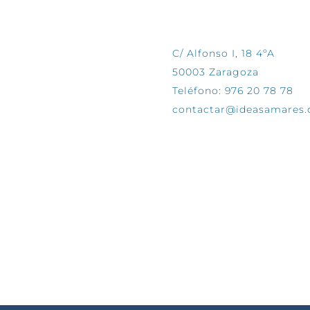
CONTÁCTANOS
C/ Alfonso I, 18 4ºA
50003 Zaragoza
Teléfono: 976 20 78 78
contactar@ideasamares