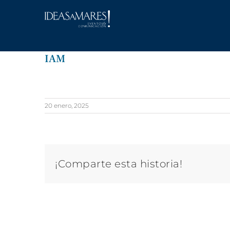
Saltar
al
contenido
IAM
20 enero, 2025
¡Comparte esta historia!