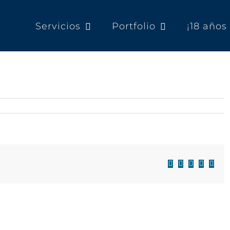
Servicios
Portfolio
¡18 año
Facebook
X
LinkedIn
WhatsAp
Corre
electr