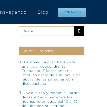
s navegando!
Blog
CONTACTO
Buscar:
Últimas Entradas
El empleo, la gran llave para
una vida independiente:
Fundación Dfa reclama un
impulso decidido a la inclusión
p
o
laboral de las personas con
ónico
discapacidad
Clown, circo y magia: el Jardín
de las Artes dinamizará las
noches veraniegas del 10 al 12
de julio con su segundo