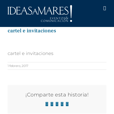
Saltar
al
contenido
cartel e invitaciones
cartel e invitaciones
1 febrero, 2017
¡Comparte esta historia!
Facebook
X
LinkedIn
WhatsApp
Correo
electrónico