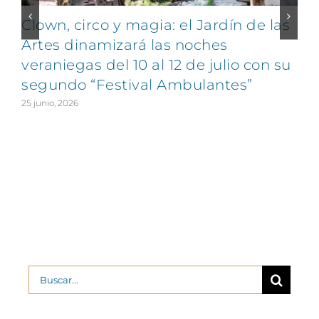
Clown, circo y magia: el Jardín de las
Artes dinamizará las noches
veraniegas del 10 al 12 de julio con su
segundo “Festival Ambulantes”
25 junio, 2026
2
Buscar: