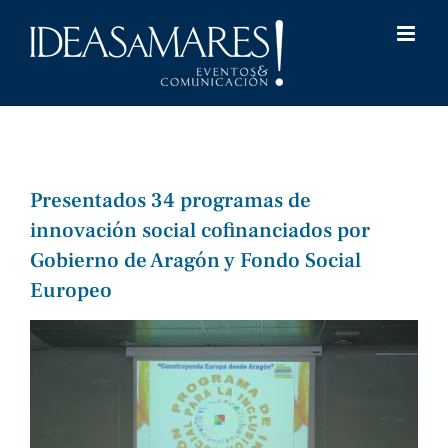
Saltar
al
contenido
Presentados 34 programas de
innovación social cofinanciados por
Gobierno de Aragón y Fondo Social
Europeo
Ver
imagen
más
grande