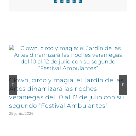
Facebook
X
LinkedIn
WhatsApp
Correo
electrónico
Artículos relacionados
Clown, circo y magia: el Jardín de las
Artes dinamizará las noches
veraniegas del 10 al 12 de julio con su
segundo “Festival Ambulantes”
25 junio, 2026
2