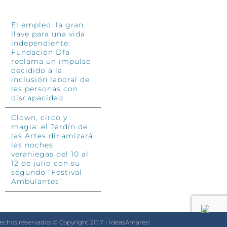
El empleo, la gran
llave para una vida
independiente:
Fundación Dfa
reclama un impulso
decidido a la
inclusión laboral de
las personas con
discapacidad
Clown, circo y
magia: el Jardín de
las Artes dinamizará
las noches
veraniegas del 10 al
12 de julio con su
segundo “Festival
Ambulantes”
rechos reservados © Copyright 2017 - IdeasAmares!