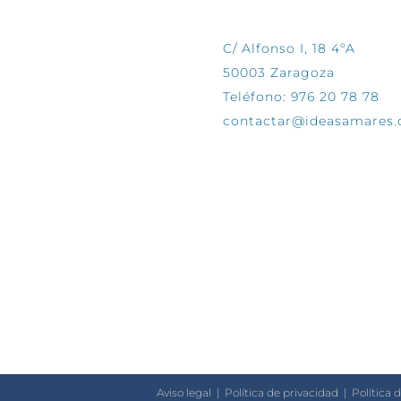
C/ Alfonso I, 18 4ºA
50003 Zaragoza
Teléfono: 976 20 78 78
contactar@ideasamares
Aviso legal
|
Política de privacidad
|
Política 