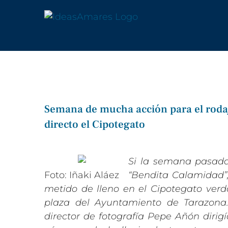
Saltar
al
contenido
Semana de mucha acción para el rodaj
directo el Cipotegato
Ver
imagen
Si la semana pasada
más
Foto: Iñaki Aláez
“Bendita Calamidad”, 
grande
metido de lleno en el Cipotegato ver
plaza del Ayuntamiento de Tarazona.
director de fotografía Pepe Añón dirig