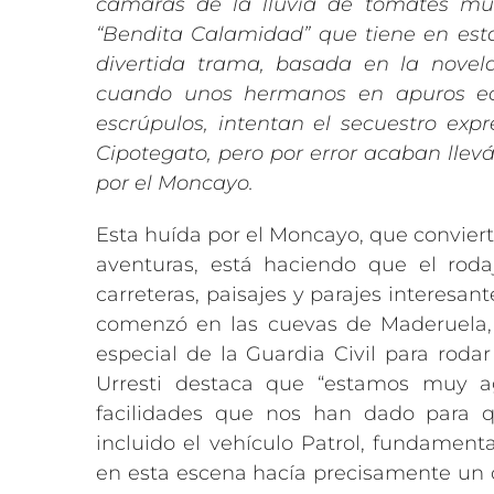
cámaras de la lluvia de tomates mul
“Bendita Calamidad” que tiene en esta
divertida trama, basada en la nov
cuando unos hermanos en apuros ec
escrúpulos, intentan el secuestro expr
Cipotegato, pero por error acaban llev
por el Moncayo.
Esta huída por el Moncayo, que convier
aventuras, está haciendo que el r
carreteras, paisajes y parajes interesa
comenzó en las cuevas de Maderuela, c
especial de la Guardia Civil para roda
Urresti destaca que “estamos muy a
facilidades que nos han dado para q
incluido el vehículo Patrol, fundament
en esta escena hacía precisamente un c