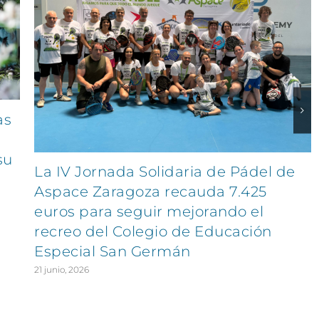
as
su
La IV Jornada Solidaria de Pádel de
Aspace Zaragoza recauda 7.425
euros para seguir mejorando el
recreo del Colegio de Educación
Especial San Germán
21 junio, 2026
EXPLORA
SÍGUENOS