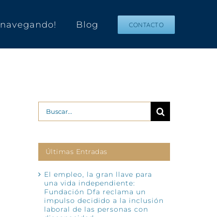
s navegando!
Blog
CONTACTO
Buscar:
Últimas Entradas
El empleo, la gran llave para
una vida independiente:
Fundación Dfa reclama un
impulso decidido a la inclusión
laboral de las personas con