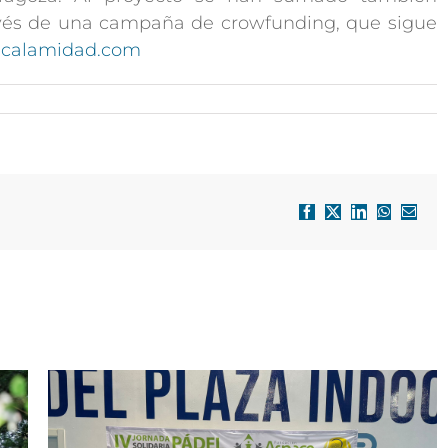
ravés de una campaña de crowfunding, que sigue
calamidad.com
Facebook
X
LinkedIn
WhatsApp
Correo
electró