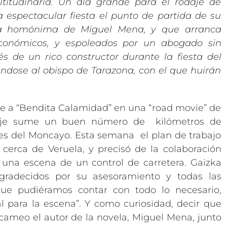
titudinaria. Un día grande para el rodaje de
 espectacular fiesta el punto de partida de su
ela homónima de Miguel Mena, y que arranca
onómicos, y espoleados por un abogado sin
és de un rico constructor durante la fiesta del
ándose al obispo de Tarazona, con el que huirán
te a “Bendita Calamidad” en una “road movie” de
odaje sume un buen número de kilómetros de
ntes del Moncayo. Esta semana el plan de trabajo
erca de Veruela, y precisó de la colaboración
r una escena de un control de carretera. Gaizka
gradecidos por su asesoramiento y todas las
ue pudiéramos contar con todo lo necesario,
al para la escena”. Y como curiosidad, decir que
ameo el autor de la novela, Miguel Mena, junto