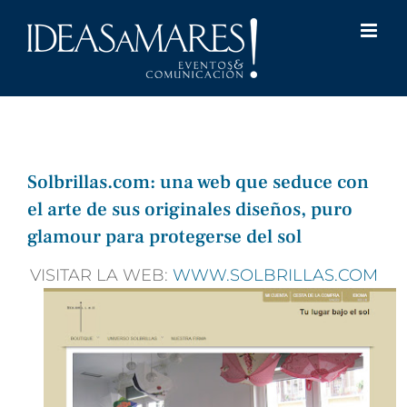
Saltar
al
contenido
Solbrillas.com: una web que seduce con
el arte de sus originales diseños, puro
glamour para protegerse del sol
VISITAR LA WEB:
WWW.SOLBRILLAS.COM