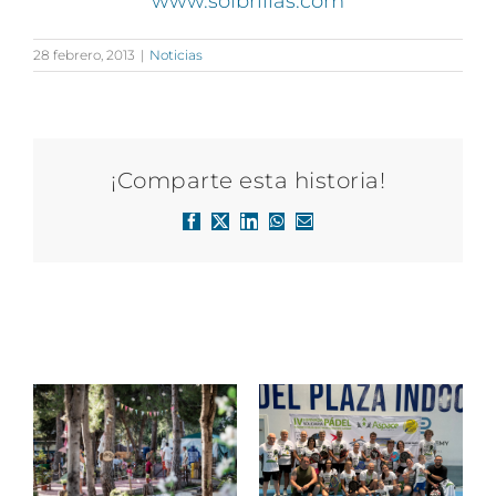
www.solbrillas.com
28 febrero, 2013
|
Noticias
¡Comparte esta historia!
Facebook
X
LinkedIn
WhatsApp
Correo
electrónico
Artículos relacionados