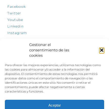
Facebook
Twitter
Youtube
Linkedin
Instagram
Gestionar el
consentimiento de las
cookies
INFÓRMATE
Para ofrecer las mejores experiencias, utilizamos tecnologías como
El empleo, la gran llave para una vida
las cookies para almacenar y/o acceder a la información del
independiente: Fundación Dfa reclama un
dispositivo. El consentimiento de estas tecnologías nos permitirá
impulso decidido a la inclusión laboral de las
procesar datos como el comportamiento de navegación o las
personas con discapacidad
identificaciones únicas en este sitio. No consentir o retirar el
consentimiento, puede afectar negativamente a ciertas
Clown, circo y magia: el Jardín de las Artes
características y funciones.
dinamizará las noches veraniegas del 10 al 12
de julio con su segundo “Festival
Ambulantes”
Aceptar