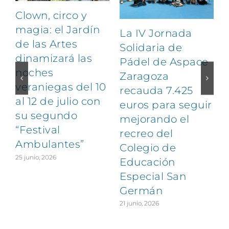
Clown, circo y
magia: el Jardín
La IV Jornada
de las Artes
Solidaria de
dinamizará las
Pádel de Aspace
noches
Zaragoza
veraniegas del 10
recauda 7.425
al 12 de julio con
euros para seguir
1
su segundo
mejorando el
“Festival
recreo del
Ambulantes”
Colegio de
25 junio, 2026
Educación
Especial San
Germán
21 junio, 2026