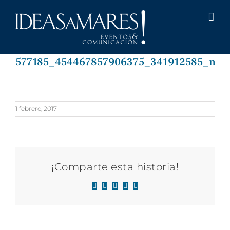
Saltar
al
contenido
577185_454467857906375_341912585_n
1 febrero, 2017
¡Comparte esta historia!
Facebook
X
LinkedIn
WhatsApp
Correo
electrónico