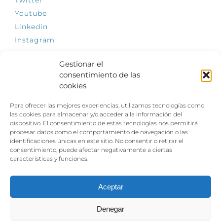
Twitter
Youtube
Linkedin
Instagram
Gestionar el
consentimiento de las
cookies
INFÓRMATE
Para ofrecer las mejores experiencias, utilizamos tecnologías como
El empleo, la gran llave para una vida
las cookies para almacenar y/o acceder a la información del
independiente: Fundación Dfa reclama un
dispositivo. El consentimiento de estas tecnologías nos permitirá
impulso decidido a la inclusión laboral de las
procesar datos como el comportamiento de navegación o las
personas con discapacidad
identificaciones únicas en este sitio. No consentir o retirar el
consentimiento, puede afectar negativamente a ciertas
Clown, circo y magia: el Jardín de las Artes
características y funciones.
dinamizará las noches veraniegas del 10 al 12
de julio con su segundo “Festival
Ambulantes”
Aceptar
Denegar