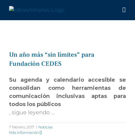
Saltar
al
contenido
Un año más “sin límites” para
Fundación CEDES
Su agenda y calendario accesible se
consolidan como herramientas de
comunicación inclusivas aptas para
todos los públicos
, sigue leyendo …
7 febrero, 2017
|
Noticias
Más información