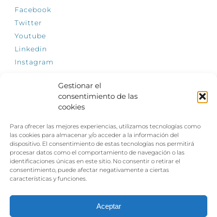
Facebook
Twitter
Youtube
Linkedin
Instagram
Gestionar el
consentimiento de las
cookies
INFÓRMATE
Para ofrecer las mejores experiencias, utilizamos tecnologías como
El empleo, la gran llave para una vida
las cookies para almacenar y/o acceder a la información del
independiente: Fundación Dfa reclama un
dispositivo. El consentimiento de estas tecnologías nos permitirá
impulso decidido a la inclusión laboral de las
procesar datos como el comportamiento de navegación o las
personas con discapacidad
identificaciones únicas en este sitio. No consentir o retirar el
consentimiento, puede afectar negativamente a ciertas
Clown, circo y magia: el Jardín de las Artes
características y funciones.
dinamizará las noches veraniegas del 10 al 12
de julio con su segundo “Festival
Ambulantes”
Aceptar