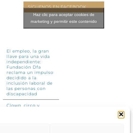
SÍGUENOS EN FACEBOOK
Haz clic para aceptar cookies de
marketing y permitir este contenido
INFÓRMATE
El empleo, la gran
llave para una vida
independiente:
Fundación Dfa
reclama un impulso
decidido a la
inclusión laboral de
las personas con
discapacidad
Clown, circo y
magia: el Jardín de
las Artes dinamizará
las noches
veraniegas del 10 al
12 de julio con su