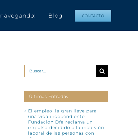
s navegando!
Blog
CONTACTO
Buscar:
Últimas Entradas
El empleo, la gran llave para
una vida independiente:
Fundación Dfa reclama un
impulso decidido a la inclusión
laboral de las personas con