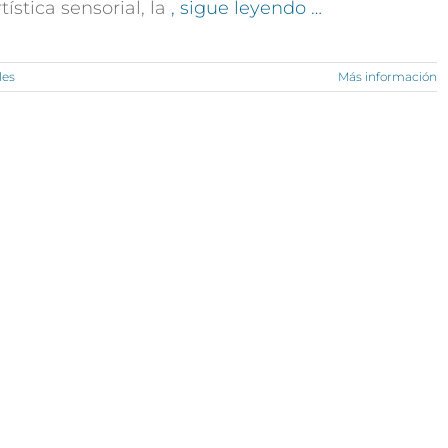
rtística sensorial, la
, sigue leyendo …
les
Más información