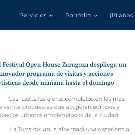
Servicios
Portfolio
¡18 año
l Festival Open House Zaragoza despliega un
nnovador programa de visitas y acciones
rtísticas desde mañana hasta el domingo
 Casi todos los aforos completos en las más
e veinte propuestas que acogerán edificios y
spacios urbanos emblemáticos de la ciudad
 La Torre del agua albergará una experiencia