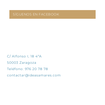
SÍGUENOS EN FACEBOOK
CONTÁCTANOS
C/ Alfonso I, 18 4ºA
50003 Zaragoza
Teléfono: 976 20 78 78
contactar@ideasamares.com
EXPLORA