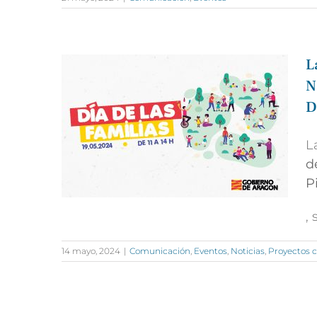
L
N
D
L
d
P
,
14 mayo, 2024
|
Comunicación
,
Eventos
,
Noticias
,
Proyectos c