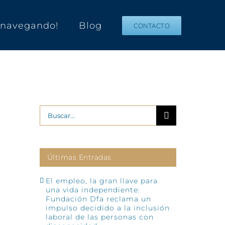
s navegando!
Blog
CONTACTO
Buscar:
Últimas Entradas
El empleo, la gran llave para
una vida independiente:
Fundación Dfa reclama un
impulso decidido a la inclusión
laboral de las personas con