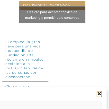
SÍGUENOS EN FACEBOOK
Haz clic para aceptar cookies de
marketing y permitir este contenido
INFÓRMATE
El empleo, la gran
llave para una vida
independiente:
Fundación Dfa
reclama un impulso
decidido a la
inclusión laboral de
las personas con
discapacidad
Clown, circo y
magia: el Jardín de
las Artes dinamizará
las noches
veraniegas del 10 al
12 de julio con su