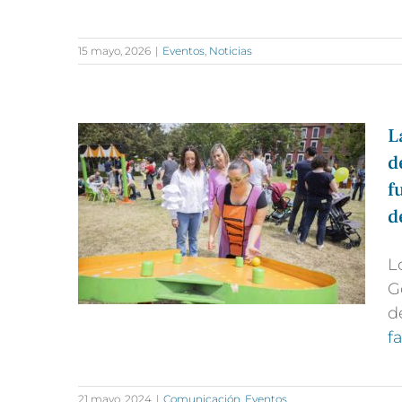
15 mayo, 2026
|
Eventos
,
Noticias
L
d
f
d
L
G
d
f
21 mayo, 2024
|
Comunicación
,
Eventos