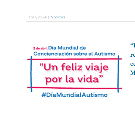
1 abril, 2024
|
Noticias
“
r
c
M