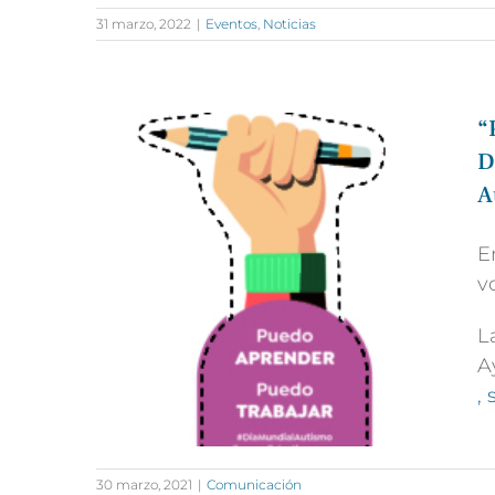
31 marzo, 2022
|
Eventos
,
Noticias
“
D
A
E
v
L
A
,
30 marzo, 2021
|
Comunicación