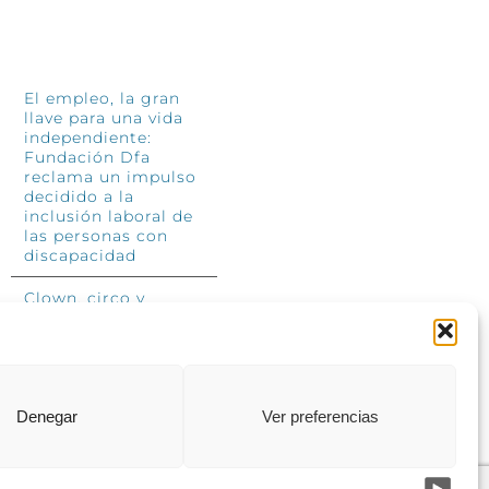
INFÓRMATE
El empleo, la gran
llave para una vida
independiente:
Fundación Dfa
reclama un impulso
decidido a la
inclusión laboral de
las personas con
discapacidad
Clown, circo y
magia: el Jardín de
las Artes dinamizará
las noches
veraniegas del 10 al
12 de julio con su
segundo “Festival
Denegar
Ver preferencias
Ambulantes”