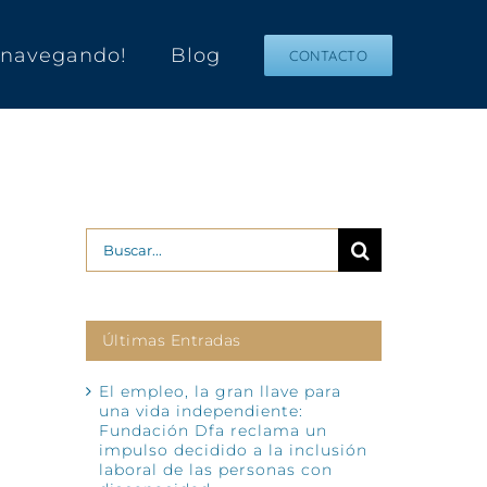
s navegando!
Blog
CONTACTO
Buscar:
Últimas Entradas
El empleo, la gran llave para
una vida independiente:
Fundación Dfa reclama un
impulso decidido a la inclusión
laboral de las personas con