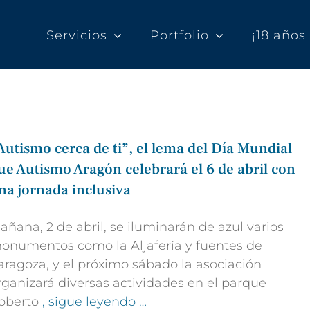
Servicios
Portfolio
¡18 año
Autismo cerca de ti”, el lema del Día Mundial
ue Autismo Aragón celebrará el 6 de abril con
na jornada inclusiva
añana, 2 de abril, se iluminarán de azul varios
onumentos como la Aljafería y fuentes de
aragoza, y el próximo sábado la asociación
rganizará diversas actividades en el parque
oberto
, sigue leyendo …