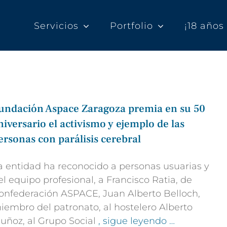
Servicios
Portfolio
¡18 año
undación Aspace Zaragoza premia en su 50
niversario el activismo y ejemplo de las
ersonas con parálisis cerebral
a entidad ha reconocido a personas usuarias y
el equipo profesional, a Francisco Ratia, de
onfederación ASPACE, Juan Alberto Belloch,
iembro del patronato, al hostelero Alberto
uñoz, al Grupo Social
, sigue leyendo …