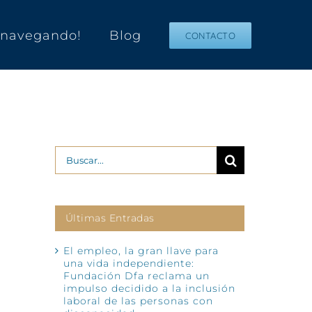
s navegando!
Blog
CONTACTO
Buscar:
Últimas Entradas
El empleo, la gran llave para
una vida independiente:
Fundación Dfa reclama un
impulso decidido a la inclusión
laboral de las personas con