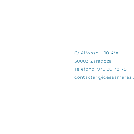
CONTÁCTANOS
C/ Alfonso I, 18 4ºA
50003 Zaragoza
Teléfono: 976 20 78 78
contactar@ideasamares