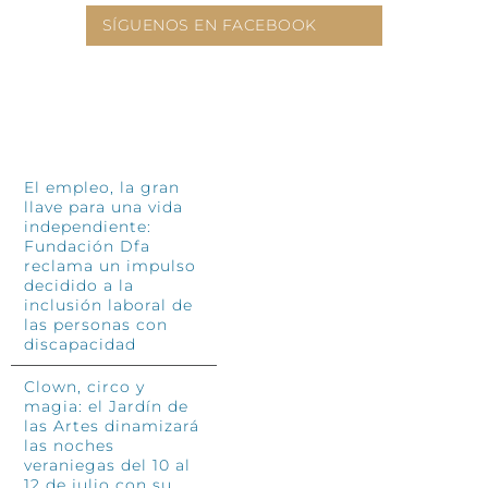
SÍGUENOS EN FACEBOOK
INFÓRMATE
El empleo, la gran
llave para una vida
independiente:
Fundación Dfa
reclama un impulso
decidido a la
inclusión laboral de
las personas con
discapacidad
Clown, circo y
magia: el Jardín de
las Artes dinamizará
las noches
veraniegas del 10 al
12 de julio con su