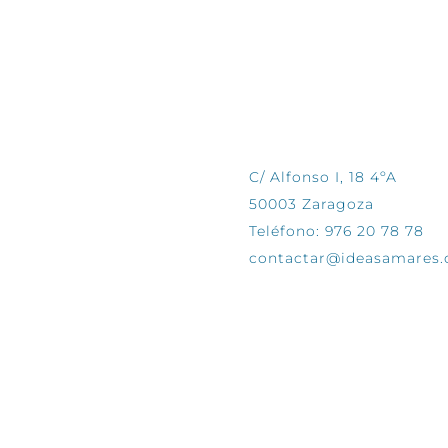
CONTÁCTANOS
C/ Alfonso I, 18 4ºA
50003 Zaragoza
Teléfono: 976 20 78 78
contactar@ideasamares