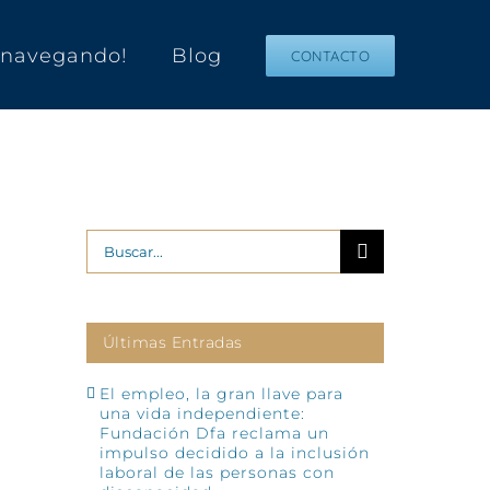
s navegando!
Blog
CONTACTO
Buscar:
Últimas Entradas
El empleo, la gran llave para
una vida independiente:
Fundación Dfa reclama un
impulso decidido a la inclusión
laboral de las personas con