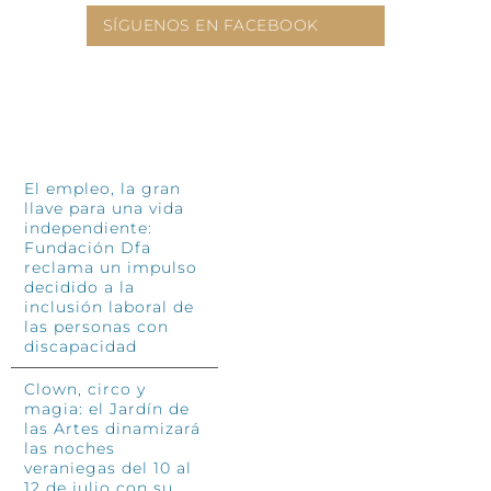
SÍGUENOS EN FACEBOOK
INFÓRMATE
El empleo, la gran
llave para una vida
independiente:
Fundación Dfa
reclama un impulso
decidido a la
inclusión laboral de
las personas con
discapacidad
Clown, circo y
magia: el Jardín de
las Artes dinamizará
las noches
veraniegas del 10 al
12 de julio con su