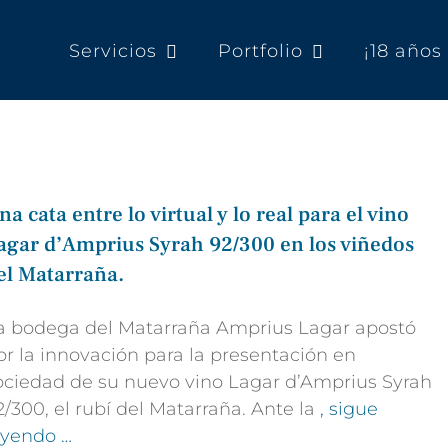
Servicios
Portfolio
¡18 año
na cata entre lo virtual y lo real para el vino
agar d’Amprius Syrah 92/300 en los viñedos
el Matarraña.
a bodega del Matarraña Amprius Lagar apostó
or la innovación para la presentación en
ociedad de su nuevo vino Lagar d’Amprius Syrah
2/300, el rubí del Matarraña. Ante la
, sigue
eyendo …