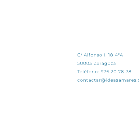
CONTÁCTANOS
C/ Alfonso I, 18 4ºA
50003 Zaragoza
Teléfono: 976 20 78 78
contactar@ideasamares