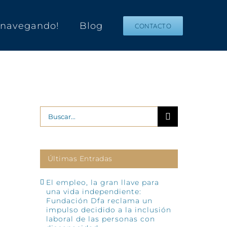
s navegando!
Blog
CONTACTO
Buscar:
Últimas Entradas
El empleo, la gran llave para
una vida independiente:
Fundación Dfa reclama un
impulso decidido a la inclusión
laboral de las personas con