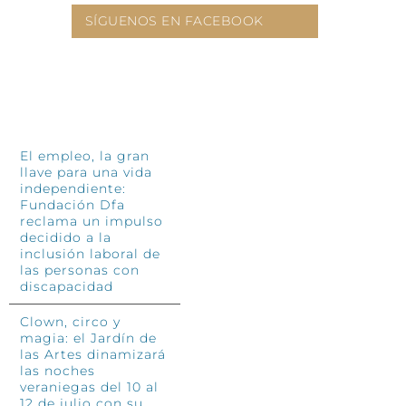
SÍGUENOS EN FACEBOOK
INFÓRMATE
El empleo, la gran
llave para una vida
independiente:
Fundación Dfa
reclama un impulso
decidido a la
inclusión laboral de
las personas con
discapacidad
Clown, circo y
magia: el Jardín de
las Artes dinamizará
las noches
veraniegas del 10 al
12 de julio con su