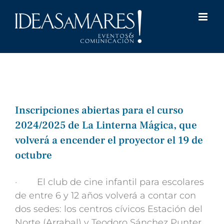
Saltar
al
contenido
Inscripciones abiertas para el curso
2024/2025 de La Linterna Mágica, que
volverá a encender el proyector el 19 de
octubre
· El club de cine infantil para escolares
de entre 6 y 12 años volverá a contar con
dos sedes: los centros cívicos Estación del
Norte (Arrabal) y Teodoro Sánchez Punter
,