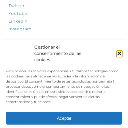
Twitter
Youtube
Linkedin
Instagram
Gestionar el
consentimiento de las
INFÓRMATE
cookies
El empleo, la gran llave para una vida
Para ofrecer las mejores experiencias, utilizamos tecnologías como
independiente: Fundación Dfa reclama un
las cookies para almacenar y/o acceder a la información del
impulso decidido a la inclusión laboral de las
dispositivo. El consentimiento de estas tecnologías nos permitirá
personas con discapacidad
procesar datos como el comportamiento de navegación o las
identificaciones únicas en este sitio. No consentir o retirar el
Clown, circo y magia: el Jardín de las Artes
consentimiento, puede afectar negativamente a ciertas
dinamizará las noches veraniegas del 10 al 12
características y funciones.
de julio con su segundo “Festival
Ambulantes”
Aceptar