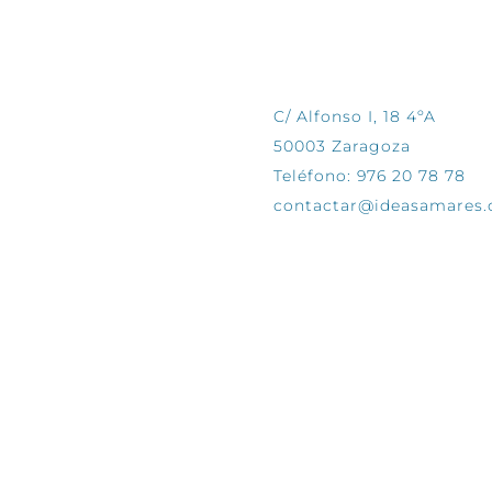
CONTÁCTANOS
C/ Alfonso I, 18 4ºA
50003 Zaragoza
Teléfono: 976 20 78 78
contactar@ideasamares