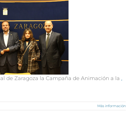
cial de Zaragoza la Campaña de Animación a la
,
Más información