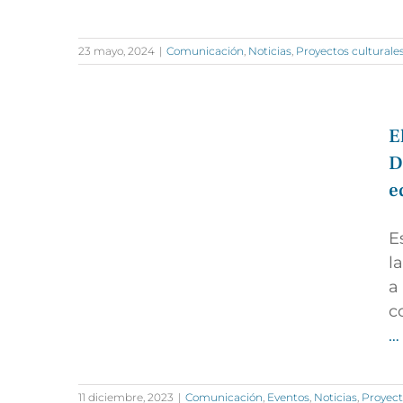
23 mayo, 2024
|
Comunicación
,
Noticias
,
Proyectos culturale
E
D
e
E
l
a
c
…
11 diciembre, 2023
|
Comunicación
,
Eventos
,
Noticias
,
Proyect