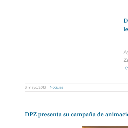
D
l
A
Z
l
3 mayo, 2013
|
Noticias
DPZ presenta su campaña de animación