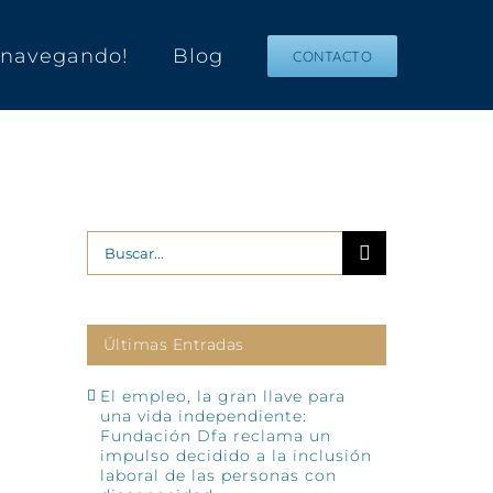
s navegando!
Blog
CONTACTO
Buscar:
Últimas Entradas
El empleo, la gran llave para
una vida independiente:
Fundación Dfa reclama un
impulso decidido a la inclusión
laboral de las personas con