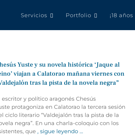
Servicios
Portfolio
¡18 año
hesús Yuste y su novela histórica ‘Jaque al
eino’ viajan a Calatorao mañana viernes con
Valdejalón tras la pista de la novela negra”
l escritor y político aragonés
Chesús
uste
protagoniza en
Calatorao
la tercera sesión
l ciclo literario
“Valdejalón tras la pista de la
ovela negra”
. En una charla-coloquio con los
sistentes, que
, sigue leyendo …