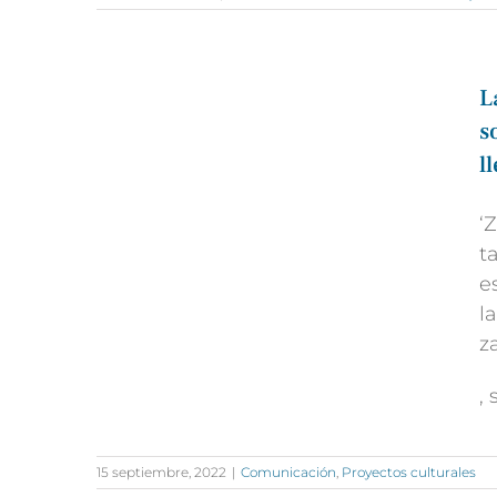
L
s
l
‘
t
e
l
z
,
15 septiembre, 2022
|
Comunicación
,
Proyectos culturales