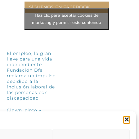
SÍGUENOS EN FACEBOOK
Haz clic para aceptar cookies de
marketing y permitir este contenido
INFÓRMATE
El empleo, la gran
llave para una vida
independiente:
Fundación Dfa
reclama un impulso
decidido a la
inclusión laboral de
las personas con
discapacidad
Clown, circo y
magia: el Jardín de
las Artes dinamizará
las noches
veraniegas del 10 al
12 de julio con su