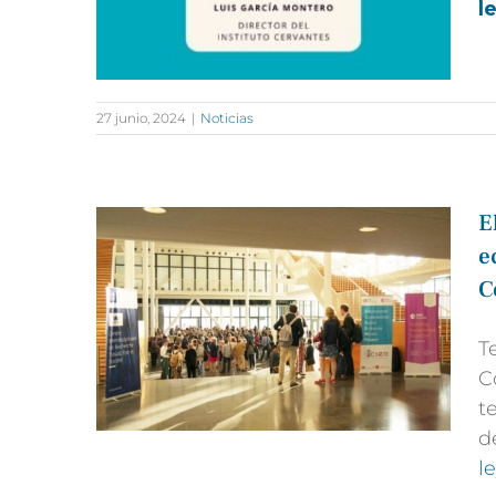
l
27 junio, 2024
|
Noticias
E
e
C
T
C
t
d
l