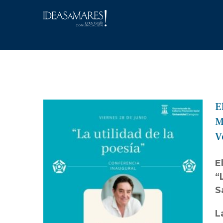
Saltar
al
contenido
E
M
V
E
“
S
L