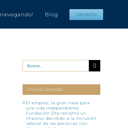
s navegando!
Blog
CONTACTO
Buscar:
Últimas Entradas
El empleo, la gran llave para
una vida independiente:
Fundación Dfa reclama un
impulso decidido a la inclusión
laboral de las personas con