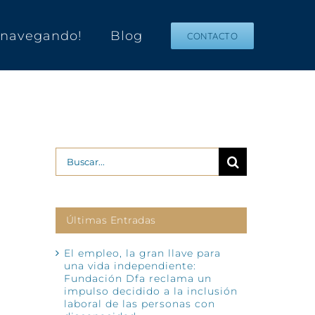
s navegando!
Blog
CONTACTO
Buscar:
Últimas Entradas
El empleo, la gran llave para
una vida independiente:
Fundación Dfa reclama un
impulso decidido a la inclusión
laboral de las personas con