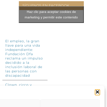
SÍGUENOS EN FACEBOOK
Haz clic para aceptar cookies de
marketing y permitir este contenido
INFÓRMATE
El empleo, la gran
llave para una vida
independiente:
Fundación Dfa
reclama un impulso
decidido a la
inclusión laboral de
las personas con
discapacidad
Clown, circo y
magia: el Jardín de
las Artes dinamizará
las noches
veraniegas del 10 al
12 de julio con su