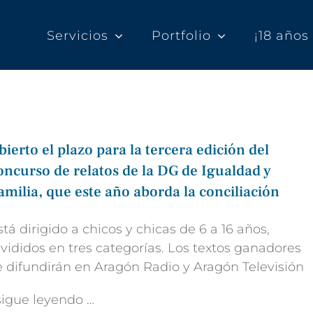
Servicios
Portfolio
¡18 año
bierto el plazo para la tercera edición del
oncurso de relatos de la DG de Igualdad y
amilia, que este año aborda la conciliación
stá dirigido a chicos y chicas de 6 a 16 años,
ivididos en tres categorías. Los textos ganadores
e difundirán en Aragón Radio y Aragón Televisión
 sigue leyendo …