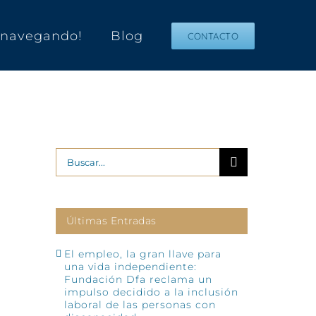
s navegando!
Blog
CONTACTO
Buscar:
Últimas Entradas
El empleo, la gran llave para
una vida independiente:
Fundación Dfa reclama un
impulso decidido a la inclusión
laboral de las personas con