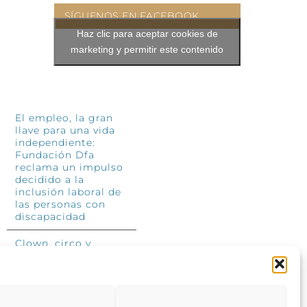
SÍGUENOS EN FACEBOOK
Haz clic para aceptar cookies de
marketing y permitir este contenido
INFÓRMATE
El empleo, la gran
llave para una vida
independiente:
Fundación Dfa
reclama un impulso
decidido a la
inclusión laboral de
las personas con
discapacidad
Clown, circo y
magia: el Jardín de
las Artes dinamizará
las noches
veraniegas del 10 al
12 de julio con su