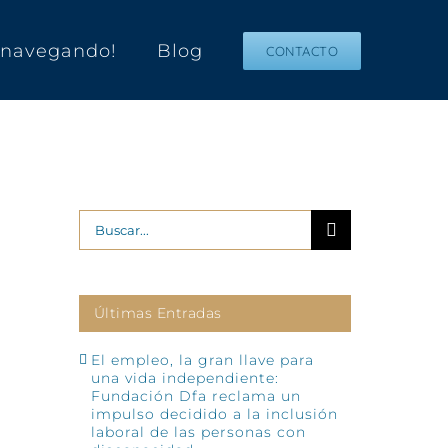
s navegando!
Blog
CONTACTO
Buscar:
Últimas Entradas
El empleo, la gran llave para
una vida independiente:
Fundación Dfa reclama un
impulso decidido a la inclusión
laboral de las personas con