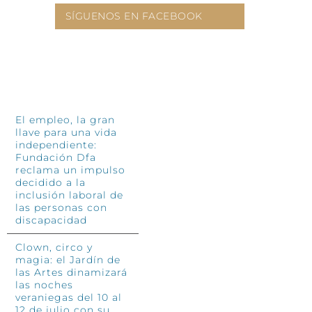
SÍGUENOS EN FACEBOOK
INFÓRMATE
El empleo, la gran
llave para una vida
independiente:
Fundación Dfa
reclama un impulso
decidido a la
inclusión laboral de
las personas con
discapacidad
Clown, circo y
magia: el Jardín de
las Artes dinamizará
las noches
veraniegas del 10 al
12 de julio con su