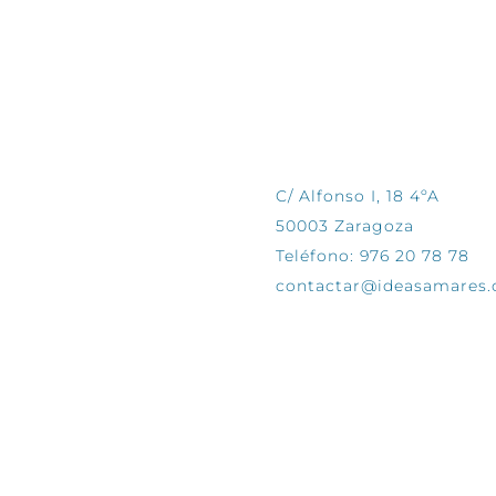
CONTÁCTANOS
C/ Alfonso I, 18 4ºA
50003 Zaragoza
Teléfono: 976 20 78 78
contactar@ideasamares