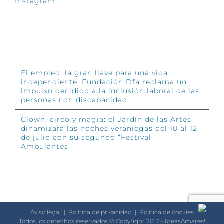
Instagram
INFÓRMATE
El empleo, la gran llave para una vida
independiente: Fundación Dfa reclama un
impulso decidido a la inclusión laboral de las
personas con discapacidad
Clown, circo y magia: el Jardín de las Artes
dinamizará las noches veraniegas del 10 al 12
de julio con su segundo “Festival
Ambulantes”
Aviso legal
|
Política de privacidad
|
Política de cookies
Todos los derechos reservados © Copyright 2017 - IdeasAmares!