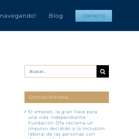
s navegando!
Blog
CONTACTO
Buscar:
Últimas Entradas
El empleo, la gran llave para
una vida independiente:
Fundación Dfa reclama un
impulso decidido a la inclusión
laboral de las personas con