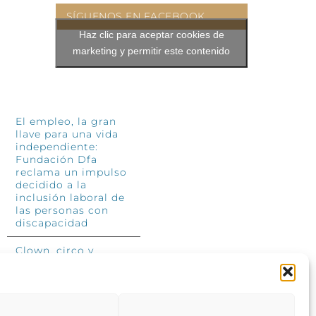
SÍGUENOS EN FACEBOOK
Haz clic para aceptar cookies de
marketing y permitir este contenido
INFÓRMATE
El empleo, la gran
llave para una vida
independiente:
Fundación Dfa
reclama un impulso
decidido a la
inclusión laboral de
las personas con
discapacidad
Clown, circo y
magia: el Jardín de
las Artes dinamizará
las noches
veraniegas del 10 al
12 de julio con su