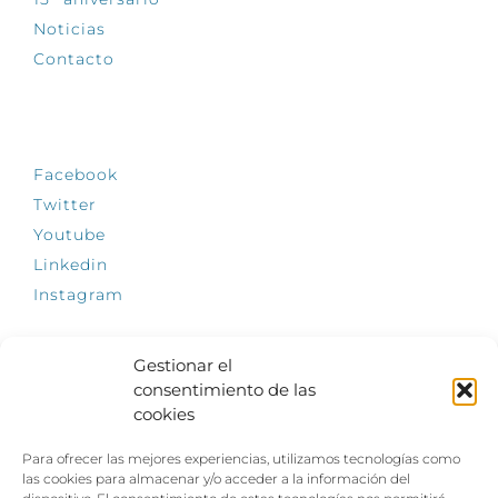
Noticias
Contacto
SÍGUENOS
Facebook
Twitter
Youtube
Linkedin
Instagram
Gestionar el
consentimiento de las
INFÓRMATE
cookies
El empleo, la gran llave para una vida
Para ofrecer las mejores experiencias, utilizamos tecnologías como
independiente: Fundación Dfa reclama un
las cookies para almacenar y/o acceder a la información del
impulso decidido a la inclusión laboral de las