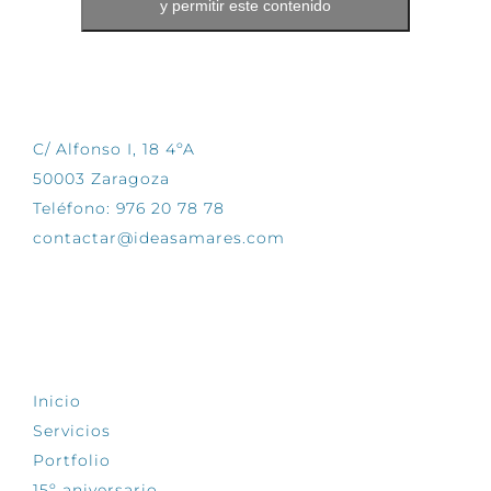
y permitir este contenido
CONTÁCTANOS
C/ Alfonso I, 18 4ºA
50003 Zaragoza
Teléfono: 976 20 78 78
contactar@ideasamares.com
EXPLORA
Inicio
Servicios
Portfolio
15º aniversario