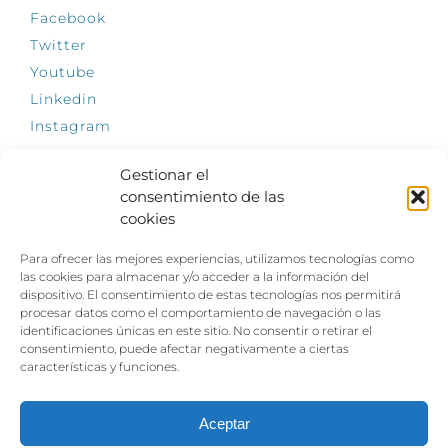
Facebook
Twitter
Youtube
Linkedin
Instagram
Gestionar el
consentimiento de las
cookies
INFÓRMATE
Para ofrecer las mejores experiencias, utilizamos tecnologías como
El empleo, la gran llave para una vida
las cookies para almacenar y/o acceder a la información del
independiente: Fundación Dfa reclama un
dispositivo. El consentimiento de estas tecnologías nos permitirá
impulso decidido a la inclusión laboral de las
procesar datos como el comportamiento de navegación o las
personas con discapacidad
identificaciones únicas en este sitio. No consentir o retirar el
consentimiento, puede afectar negativamente a ciertas
Clown, circo y magia: el Jardín de las Artes
características y funciones.
dinamizará las noches veraniegas del 10 al 12
de julio con su segundo “Festival
Ambulantes”
Aceptar