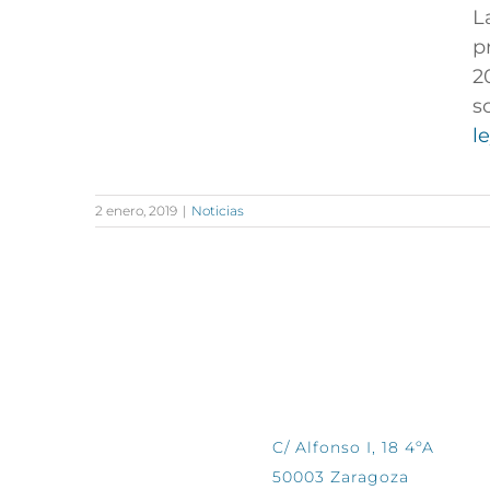
L
p
2
s
l
2 enero, 2019
|
Noticias
CONTÁCTANOS
C/ Alfonso I, 18 4ºA
50003 Zaragoza