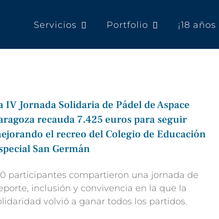
Servicios
Portfolio
¡18 año
a IV Jornada Solidaria de Pádel de Aspace
aragoza recauda 7.425 euros para seguir
ejorando el recreo del Colegio de Educación
special San Germán
50 participantes compartieron una jornada de
eporte, inclusión y convivencia en la que la
olidaridad volvió a ganar todos los partidos.