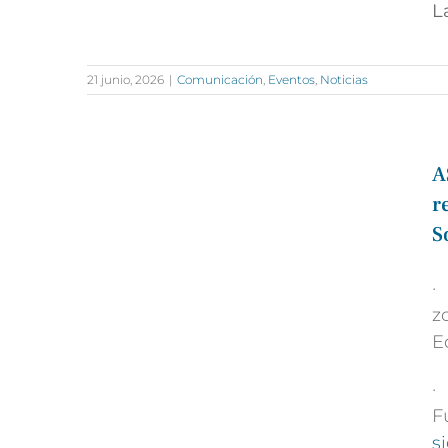
L
21 junio, 2026
|
Comunicación
,
Eventos
,
Noticias
A
r
S
·
z
E
·
F
s