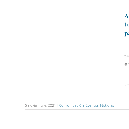
A
t
p
·
t
e
·
r
5 noviembre, 2021
|
Comunicación
,
Eventos
,
Noticias