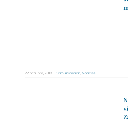
m
22 octubre, 2019
|
Comunicación
,
Noticias
N
v
Z