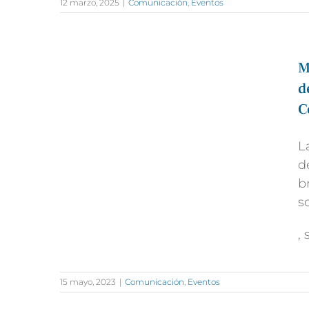
12 marzo, 2025
|
Comunicación
,
Eventos
M
d
C
L
d
b
s
,
15 mayo, 2023
|
Comunicación
,
Eventos