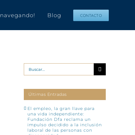
s navegando!
Blog
CONTACTO
Buscar:
Últimas Entradas
El empleo, la gran llave para
una vida independiente:
Fundación Dfa reclama un
impulso decidido a la inclusión
laboral de las personas con