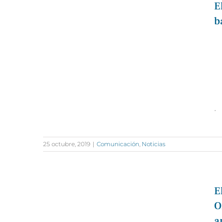
E
b
·
25 octubre, 2019
|
Comunicación
,
Noticias
E
O
a