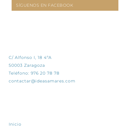
SÍGUENOS EN FACEBOOK
CONTÁCTANOS
C/ Alfonso I, 18 4ºA
50003 Zaragoza
Teléfono: 976 20 78 78
contactar@ideasamares.com
EXPLORA
Inicio