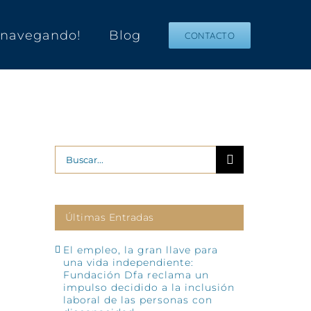
s navegando!
Blog
CONTACTO
Buscar:
Últimas Entradas
El empleo, la gran llave para
una vida independiente:
Fundación Dfa reclama un
impulso decidido a la inclusión
laboral de las personas con