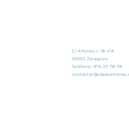
CONTÁCTANOS
C/ Alfonso I, 18 4ºA
50003 Zaragoza
Teléfono: 976 20 78 78
contactar@ideasamares