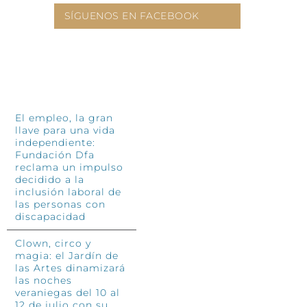
SÍGUENOS EN FACEBOOK
INFÓRMATE
El empleo, la gran
llave para una vida
independiente:
Fundación Dfa
reclama un impulso
decidido a la
inclusión laboral de
las personas con
discapacidad
Clown, circo y
magia: el Jardín de
las Artes dinamizará
las noches
veraniegas del 10 al
12 de julio con su