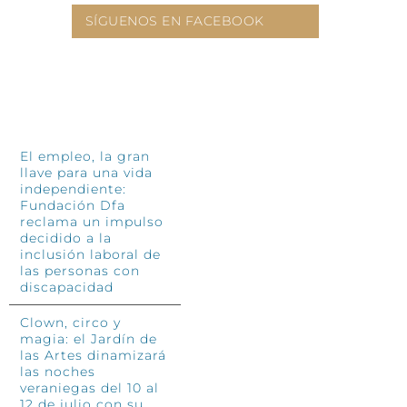
SÍGUENOS EN FACEBOOK
INFÓRMATE
El empleo, la gran
llave para una vida
independiente:
Fundación Dfa
reclama un impulso
decidido a la
inclusión laboral de
las personas con
discapacidad
Clown, circo y
magia: el Jardín de
las Artes dinamizará
las noches
veraniegas del 10 al
12 de julio con su