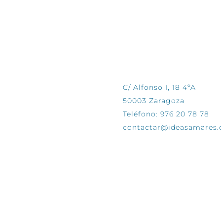
CONTÁCTANOS
C/ Alfonso I, 18 4ºA
50003 Zaragoza
Teléfono: 976 20 78 78
contactar@ideasamares