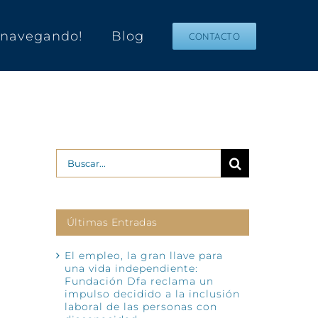
s navegando!
Blog
CONTACTO
Buscar:
Últimas Entradas
El empleo, la gran llave para
una vida independiente:
Fundación Dfa reclama un
impulso decidido a la inclusión
laboral de las personas con