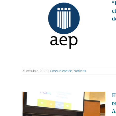
“
c
d
31 octubre, 2018
|
Comunicación
,
Noticias
E
r
A