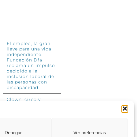
INFÓRMATE
El empleo, la gran
llave para una vida
independiente:
Fundación Dfa
reclama un impulso
decidido a la
inclusión laboral de
las personas con
discapacidad
Clown, circo y
magia: el Jardín de
las Artes dinamizará
las noches
veraniegas del 10 al
12 de julio con su
segundo “Festival
Denegar
Ver preferencias