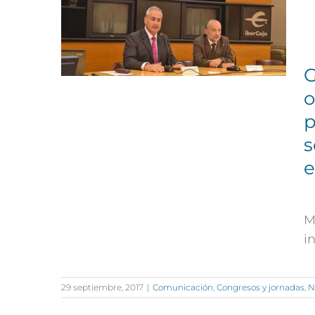
G
o
p
s
e
M
i
29 septiembre, 2017
|
Comunicación
,
Congresos y jornadas
,
N