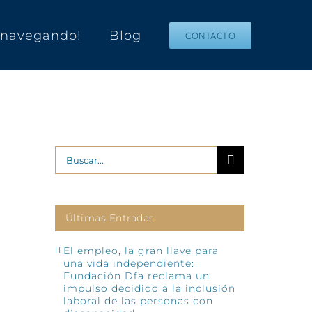
s navegando!
Blog
CONTACTO
Buscar:
Últimas Entradas
El empleo, la gran llave para
una vida independiente:
Fundación Dfa reclama un
impulso decidido a la inclusión
laboral de las personas con