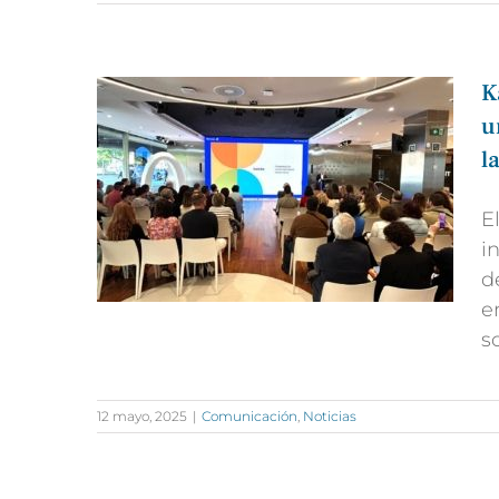
K
u
l
E
i
d
e
s
12 mayo, 2025
|
Comunicación
,
Noticias