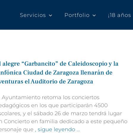
Servicios
Portfolio
¡18 año
l alegre “Garbancito” de Caleidoscopio y la
infónica Ciudad de Zaragoza llenarán de
venturas el Auditorio de Zaragoza
l Ayuntamiento retoma los conciertos
edagógicos en los que participarán 4500
scolares, y el sábado 26 de marzo tendrá lugar
n Concierto en familia dedicado a este pequeño
ersonaje que
, sigue leyendo …