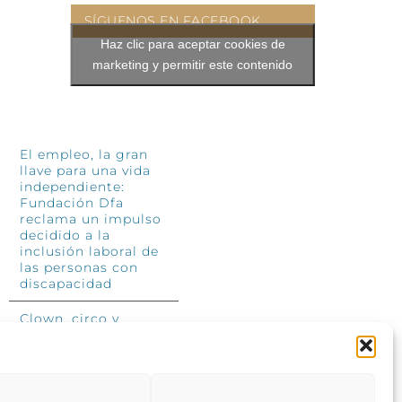
SÍGUENOS EN FACEBOOK
Haz clic para aceptar cookies de
marketing y permitir este contenido
INFÓRMATE
El empleo, la gran
llave para una vida
independiente:
Fundación Dfa
reclama un impulso
decidido a la
inclusión laboral de
las personas con
discapacidad
Clown, circo y
magia: el Jardín de
las Artes dinamizará
las noches
veraniegas del 10 al
12 de julio con su