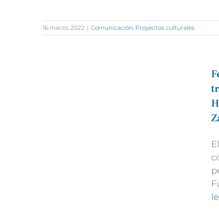
16 marzo, 2022
|
Comunicación
,
Proyectos culturales
F
t
H
Z
E
c
p
F
l