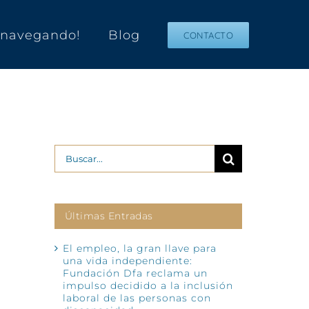
s navegando!
Blog
CONTACTO
Buscar:
Últimas Entradas
El empleo, la gran llave para
una vida independiente:
Fundación Dfa reclama un
impulso decidido a la inclusión
laboral de las personas con