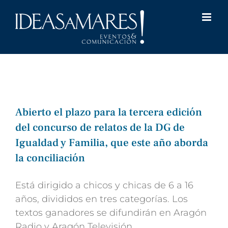
Saltar
al
contenido
Abierto el plazo para la tercera edición
del concurso de relatos de la DG de
Igualdad y Familia, que este año aborda
la conciliación
Está dirigido a chicos y chicas de 6 a 16
años, divididos en tres categorías. Los
textos ganadores se difundirán en Aragón
Radio y Aragón Televisión